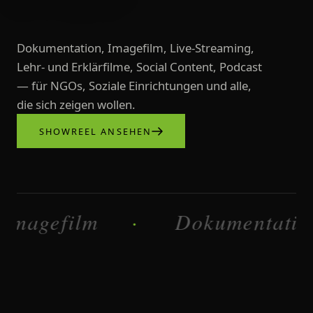
Dokumentation, Imagefilm, Live-Streaming,
Lehr- und Erklärfilme, Social Content, Podcast
— für NGOs, Soziale Einrichtungen und alle,
die sich zeigen wollen.
SHOWREEL ANSEHEN
Videoproduktionen, Imagefilme, L
film
Dokumentation
·
·