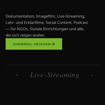
Dokumentation, Imagefilm, Live-Streaming,
Lehr- und Erklärfilme, Social Content, Podcast
— für NGOs, Soziale Einrichtungen und alle,
die sich zeigen wollen.
SHOWREEL ANSEHEN
Videoproduktionen, Imagefilme, L
Live-Streaming
Erklä
·