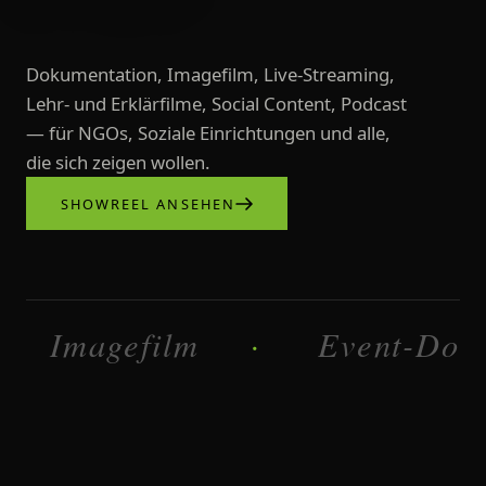
Dokumentation, Imagefilm, Live-Streaming,
Lehr- und Erklärfilme, Social Content, Podcast
— für NGOs, Soziale Einrichtungen und alle,
die sich zeigen wollen.
SHOWREEL ANSEHEN
Videoproduktionen, Imagefilme, L
magefilm
Dokumentation
·