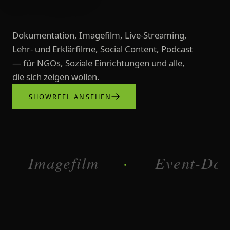
Dokumentation, Imagefilm, Live-Streaming,
Lehr- und Erklärfilme, Social Content, Podcast
— für NGOs, Soziale Einrichtungen und alle,
die sich zeigen wollen.
SHOWREEL ANSEHEN
Videoproduktionen, Imagefilme, L
Imagefilm
Dokumentatio
·