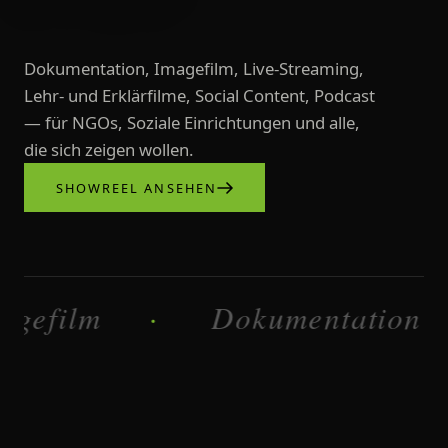
Dokumentation, Imagefilm, Live-Streaming,
Lehr- und Erklärfilme, Social Content, Podcast
— für NGOs, Soziale Einrichtungen und alle,
die sich zeigen wollen.
SHOWREEL ANSEHEN
Videoproduktionen, Imagefilme, L
lm
Dokumentation
·
·