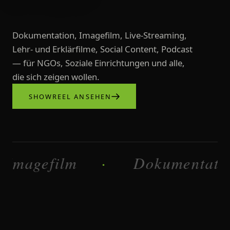
Dokumentation, Imagefilm, Live-Streaming,
Lehr- und Erklärfilme, Social Content, Podcast
— für NGOs, Soziale Einrichtungen und alle,
die sich zeigen wollen.
SHOWREEL ANSEHEN
Videoproduktionen, Imagefilme, L
efilm
Dokumentation
·
·