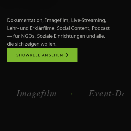
Dokumentation, Imagefilm, Live-Streaming,
Lehr- und Erklärfilme, Social Content, Podcast
— für NGOs, Soziale Einrichtungen und alle,
die sich zeigen wollen.
SHOWREEL ANSEHEN
Videoproduktionen, Imagefilme, L
Imagefilm
Dokumentatio
·