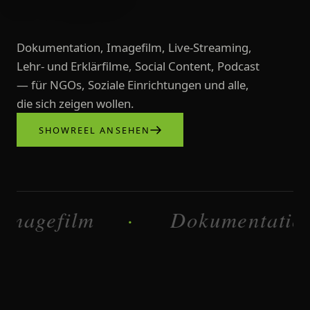
Dokumentation, Imagefilm, Live-Streaming,
Lehr- und Erklärfilme, Social Content, Podcast
— für NGOs, Soziale Einrichtungen und alle,
die sich zeigen wollen.
SHOWREEL ANSEHEN
Videoproduktionen, Imagefilme, L
film
Dokumentation
·
·