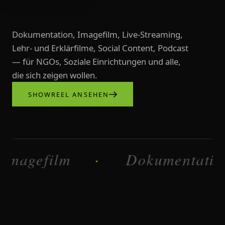
Dokumentation, Imagefilm, Live-Streaming,
Lehr- und Erklärfilme, Social Content, Podcast
— für NGOs, Soziale Einrichtungen und alle,
die sich zeigen wollen.
SHOWREEL ANSEHEN
Videoproduktionen, Imagefilme, L
film
Dokumentation
·
·