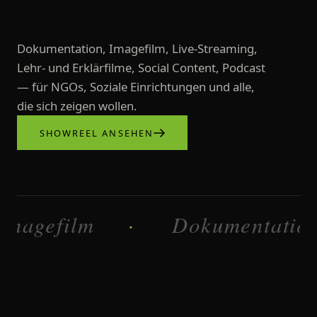
Dokumentation, Imagefilm, Live-Streaming,
Lehr- und Erklärfilme, Social Content, Podcast
— für NGOs, Soziale Einrichtungen und alle,
die sich zeigen wollen.
SHOWREEL ANSEHEN
Videoproduktionen, Imagefilme, L
film
Dokumentation
·
·