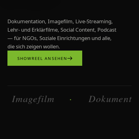
Dokumentation, Imagefilm, Live-Streaming,
Lehr- und Erklärfilme, Social Content, Podcast
— für NGOs, Soziale Einrichtungen und alle,
die sich zeigen wollen.
SHOWREEL ANSEHEN
Videoproduktionen, Imagefilme, L
agefilm
Dokumentation
·