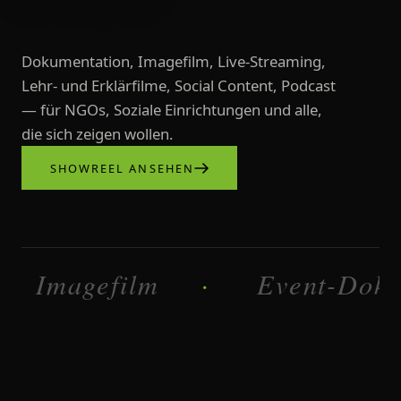
Dokumentation, Imagefilm, Live-Streaming,
Lehr- und Erklärfilme, Social Content, Podcast
— für NGOs, Soziale Einrichtungen und alle,
die sich zeigen wollen.
SHOWREEL ANSEHEN
Videoproduktionen, Imagefilme, L
magefilm
Dokumentation
·