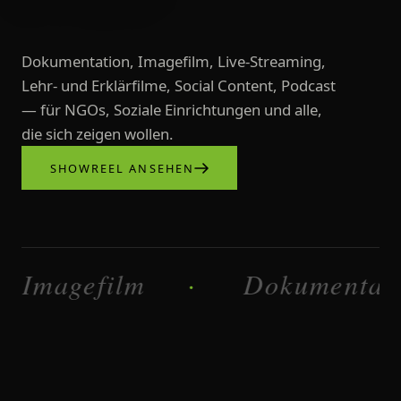
Dokumentation, Imagefilm, Live-Streaming,
Lehr- und Erklärfilme, Social Content, Podcast
— für NGOs, Soziale Einrichtungen und alle,
die sich zeigen wollen.
SHOWREEL ANSEHEN
Videoproduktionen, Imagefilme, L
efilm
Dokumentation
·