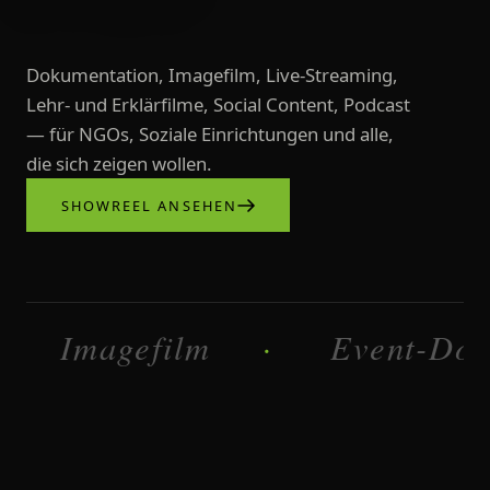
Dokumentation, Imagefilm, Live-Streaming,
Lehr- und Erklärfilme, Social Content, Podcast
— für NGOs, Soziale Einrichtungen und alle,
die sich zeigen wollen.
SHOWREEL ANSEHEN
Videoproduktionen, Imagefilme, L
Imagefilm
Dokumentatio
·