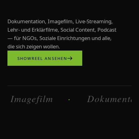
Dokumentation, Imagefilm, Live-Streaming,
Lehr- und Erklärfilme, Social Content, Podcast
— für NGOs, Soziale Einrichtungen und alle,
die sich zeigen wollen.
SHOWREEL ANSEHEN
Videoproduktionen, Imagefilme, L
agefilm
Dokumentation
·