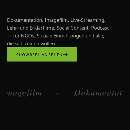
Dokumentation, Imagefilm, Live-Streaming,
Lehr- und Erklärfilme, Social Content, Podcast
— für NGOs, Soziale Einrichtungen und alle,
die sich zeigen wollen.
SHOWREEL ANSEHEN
Videoproduktionen, Imagefilme, L
efilm
Dokumentation
·
·